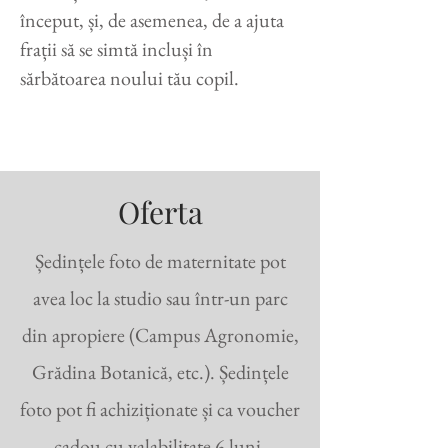
început, și, de asemenea, de a ajuta
frații să se simtă incluși în
sărbătoarea noului tău copil.
Oferta
Ședințele foto de maternitate pot
avea loc la studio sau într-un parc
din apropiere (Campus Agronomie,
Grădina Botanică, etc.). Ședințele
foto pot fi achiziționate și ca voucher
cadou cu valabilitate 6 luni.