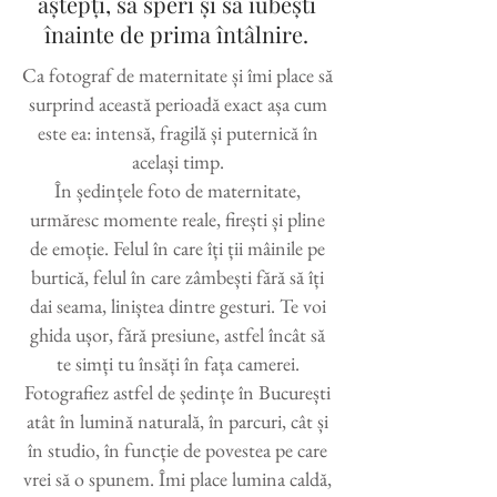
aștepți, să speri și să iubești
înainte de prima întâlnire.
Ca fotograf de maternitate și îmi place să
surprind această perioadă exact așa cum
este ea: intensă, fragilă și puternică în
același timp.
În ședințele foto de maternitate,
urmăresc momente reale, firești și pline
de emoție. Felul în care îți ții mâinile pe
burtică, felul în care zâmbești fără să îți
dai seama, liniștea dintre gesturi. Te voi
ghida ușor, fără presiune, astfel încât să
te simți tu însăți în fața camerei.
Fotografiez astfel de ședințe în București
atât în lumină naturală, în parcuri, cât și
în studio, în funcție de povestea pe care
vrei să o spunem. Îmi place lumina caldă,