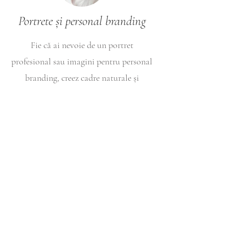
Portrete
și
personal branding
Fie că ai nevoie de un portret
profesional sau imagini pentru personal
branding, creez cadre naturale și
expresive, care spun povestea ta cu
încredere și stil.
Evenimente
Surprind emoția și autenticitatea