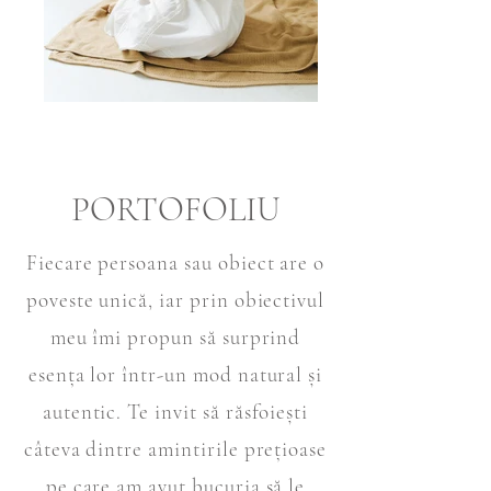
PORTOFOLIU
Fiecare persoana sau obiect are o
poveste unică, iar prin obiectivul
meu îmi propun să surprind
esența lor într-un mod natural și
autentic. Te invit să răsfoiești
câteva dintre amintirile prețioase
pe care am avut bucuria să le